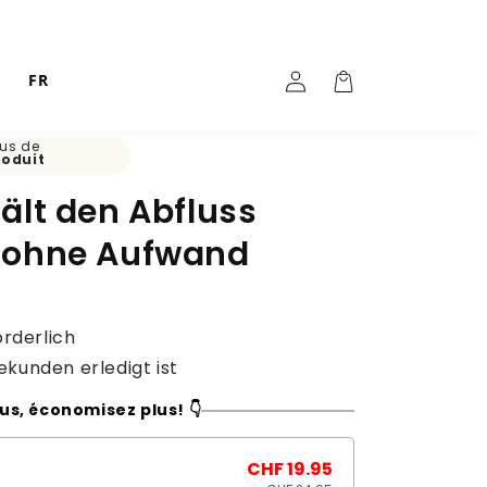
Panier
Einloggen
FR
d'achat
us de
roduit
ält den Abfluss
z ohne Aufwand
orderlich
Sekunden erledigt ist
us, économisez plus! 👇
CHF 19.95