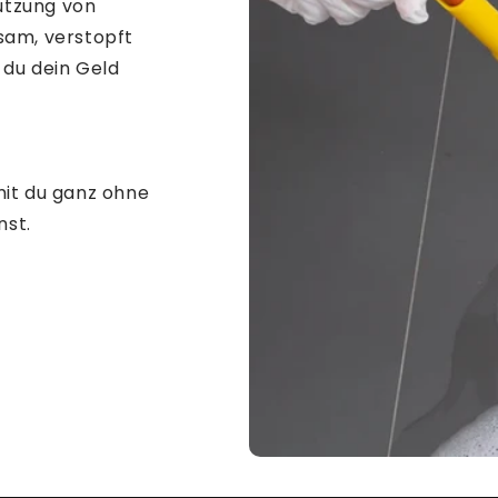
utzung von
am, verstopft
 du dein Geld
mit du ganz ohne
nst.