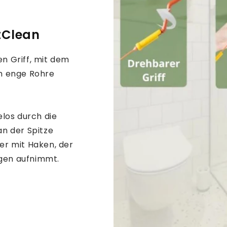
stClean
n Griff, mit dem
ch enge Rohre
elos durch die
an der Spitze
er mit Haken, der
gen aufnimmt.