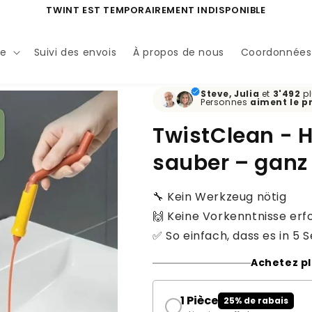
TWINT EST TEMPORAIREMENT INDISPONIBLE
ue
Suivi des envois
À propos de nous
Coordonnées
Steve, Julia
et
3'492
pl
Personnes
aiment
le p
TwistClean - H
sauber – gan
🔧 Kein Werkzeug nötig
🙌 Keine Vorkenntnisse erf
✅ So einfach, dass es in 5 
Achetez pl
1 Pièce
25% de rabais