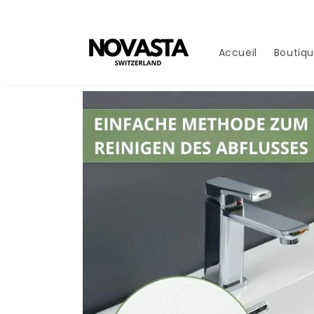
Aller
directement
au contenu
Accueil
Boutiq
Aller à
l'information
sur le
produit