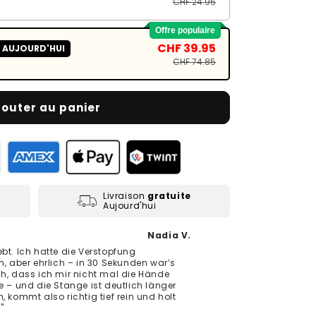
CHF 24.95
Offre populaire
CHF 39.95
 AUJOURD'HUI
CHF 74.85
jouter au panier
Livraison
gratuite
Aujourd'hui
Nadia V.
ebt. Ich hatte die Verstopfung
aber ehrlich – in 30 Sekunden war’s
ch, dass ich mir nicht mal die Hände
 und die Stange ist deutlich länger
, kommt also richtig tief rein und holt
"