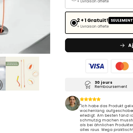
+ Livraison offerte
2 + 1 Gratuit!
SEULEMENT
+ Livraison offerte
A
30 jours
Remboursement
"Ich habe das Produkt geli
wochenlang aufgeschoben, 
erledigt. Am besten fand i
schmutzig machen musste –
als bei ähnlichen Produkten
alles raus. Mega praktisch!