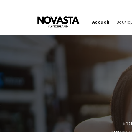
Aller
directement
au contenu
Accueil
Boutiq
Ent
soigneu