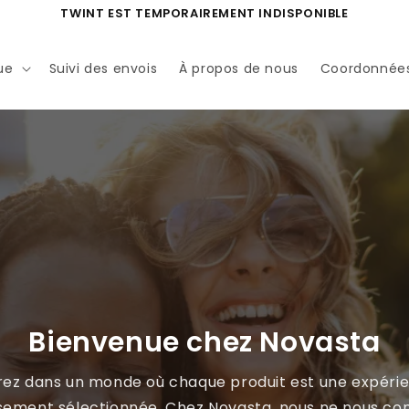
TWINT EST TEMPORAIREMENT INDISPONIBLE
ue
Suivi des envois
À propos de nous
Coordonnée
Bienvenue chez Novasta
rez dans un monde où chaque produit est une expéri
sement sélectionnée. Chez Novasta, nous ne nous co