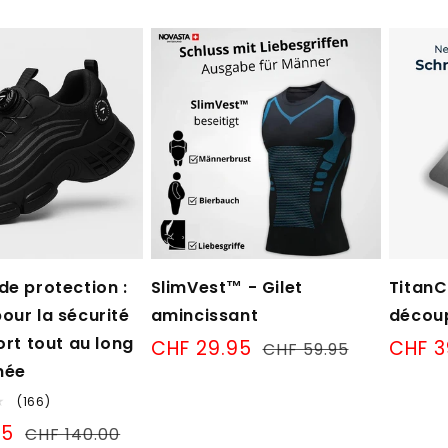
de protection :
SlimVest™ - Gilet
TitanC
our la sécurité
amincissant
découp
ort tout au long
Prix
CHF 29.95
Prix
Prix
CHF 
CHF 59.95
de
normal
de
née
vente
vente
166
(166)
Bewertungen
reis
95
Normaler
CHF 140.00
insgesamt