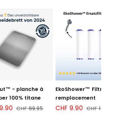
ut™ - planche à
EkoShower™ Filtre de
Col
er 100% titane
remplacement
dou
39.90
Prix
Prix
CHF 9.90
Prix
Pri
CH
CHF 69.95
CHF 19.90
normal
de
normal
de
vente
ven