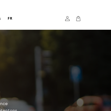
Panier
Einloggen
FR
s
d'achat
ence
ntentons