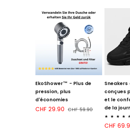
EkoShower™ - Plus de
Sneakers 
pression, plus
conçues p
d'économies
et le conf
de la jour
Prix
CHF 29.90
Prix
CHF 59.90
de
normal
vente
Verkaufsp
CHF 69.