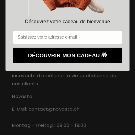
Découvrez votre cadeau de bienvenue
Votre avenir avec Novasta
Chez
Novasta
, nous pensons que chaque
DÉCOUVRIR MON CADEAU 🎁
personne mérite une expérience d'achat
premium. Nous aimons trouver des moyens
innovants d'améliorer la vie quotidienne de
nos clients.
Novasta
E-Mail: contact@novasta.ch
Montag - Freitag : 08:00 - 19:00