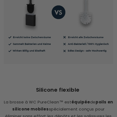
Silicone flexible
La brosse à WC PureClean™ est
équipée
de
poils en
silicone mobiles
spécialement conçus pour
éliminer sans effort les dépôts et les salissures les