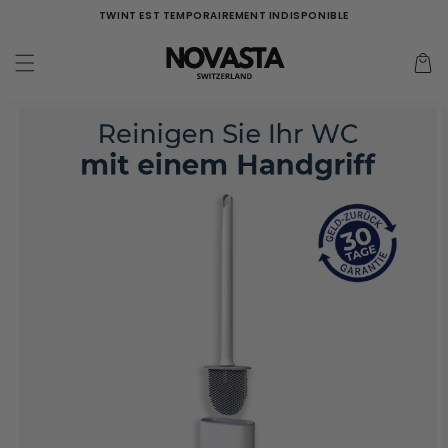
Aller
TWINT EST TEMPORAIREMENT INDISPONIBLE
directement
au contenu
Panier
d'acha
Aller à
l'information
sur le
produit