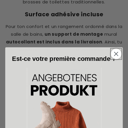
brosses de toilettes traditionnelles.
Surface adhésive incluse
Pour ton confort et un rangement ordonné dans la
salle de bains,
un support de montage
mural
autocollant est inclus dans la livraison
. Ainsi, tu
as
toujours
ta brosse à WC
à portée de main
,
tout en économisant de la place !
Est-ce votre première commande ?