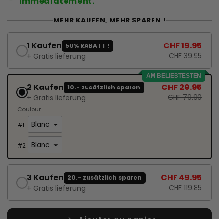
immédiatement.
MEHR KAUFEN, MEHR SPAREN !
1 Kaufen
CHF 19.95
50% RABATT !
CHF 39.95
+ Gratis lieferung
AM BELIEBTESTEN
2 Kaufen
CHF 29.95
10.- zusätzlich sparen
CHF 79.90
+ Gratis lieferung
Couleur
#
1
#
2
3 Kaufen
CHF 49.95
20.- zusätzlich sparen
CHF 119.85
+ Gratis lieferung