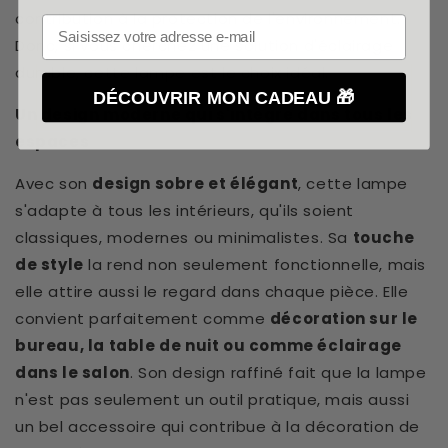
contribution à la protection de l'environnement.
Donc, si vous cherchez une solution d'éclairage
durable, cette lampe est le choix idéal.
DÉCOUVRIR MON CADEAU 🎁
Un design moderne qui s'intègre dans tous les
espaces
Avec son
design sobre et élégant
, cette lampe
s'adapte à tous les intérieurs, qu'ils soient
classiques, modernes ou minimalistes. Sa
touche
de style
la rend non seulement fonctionnelle, mais
elle attire aussi le regard dans chaque pièce. Elle
convient parfaitement comme
décoration sur le
bureau, la table de nuit ou comme éclairage
dans le salon
. Son design raffiné fait que la lampe
n'est pas seulement un outil pratique, mais aussi
un bel accessoire qui contribue à la décoration de