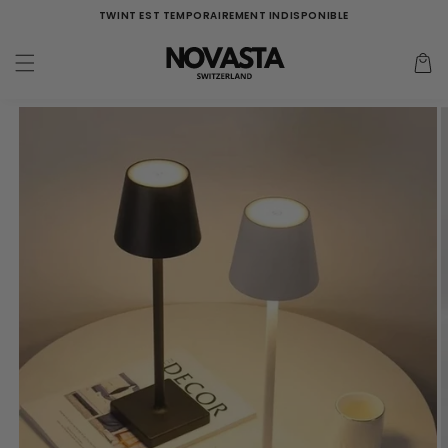
Aller
TWINT EST TEMPORAIREMENT INDISPONIBLE
directement
au contenu
Panier
d'acha
Aller à
l'information
sur le
produit