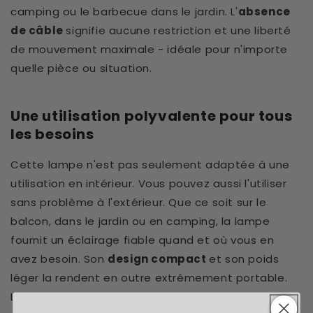
camping ou le barbecue dans le jardin. L'
absence
de câble
signifie aucune restriction et une liberté
de mouvement maximale - idéale pour n'importe
quelle pièce ou situation.
Une utilisation polyvalente pour tous
les besoins
Cette lampe n'est pas seulement adaptée à une
utilisation en intérieur. Vous pouvez aussi l'utiliser
sans problème à l'extérieur. Que ce soit sur le
balcon, dans le jardin ou en camping, la lampe
fournit un éclairage fiable quand et où vous en
avez besoin. Son
design compact
et son poids
léger la rendent en outre extrêmement portable.
Lorsque vous êtes en voyage ou en camping, vous