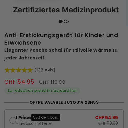
Anti-Erstickungsgerät für Kinder und
Erwachsene
Eleganter Poncho Schal für stilvolle Wärme zu
jeder Jahreszeit.
(132 Avis)
Verkaufspreis
CHF 54.95
Normaler
CHF 110.00
Preis
La réduction prend fin aujourd'hui
OFFRE VALABLE JUSQU’À 23H59
1 Pièce
CHF 54.95
50% de rabais
CHF 110.00
+ Livraison offerte