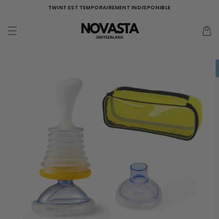
Aller
TWINT EST TEMPORAIREMENT INDISPONIBLE
directement
au contenu
Panier
d'acha
Aller à
l'information
sur le
produit