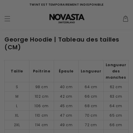
Aller
TWINT EST TEMPORAIREMENT INDISPONIBLE
directement
au contenu
Panier
d'acha
George Hoodie | Tableau des tailles
(CM)
Longueur
Taille
Poitrine
Épaule
Longueur
des
manches
S
98 cm
40 cm
64 cm
62 cm
M
102 cm
42 cm
66 cm
63 cm
L
106 cm
45 cm
68 cm
64 cm
XL
110 cm
47 cm
70 cm
65 cm
2XL
114 cm
49 cm
72 cm
66 cm