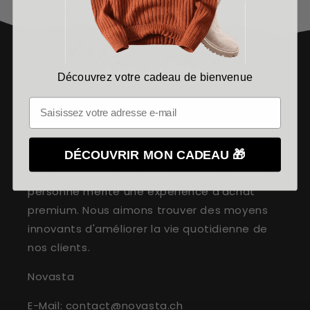
Découvrez votre cadeau de bienvenue
Votre avenir avec Novasta
DÉCOUVRIR MON CADEAU 🎁
Chez
Novasta
, nous pensons que chaque
personne mérite une expérience d'achat
premium. Nous aimons trouver des moyens
innovants d'améliorer la vie quotidienne de
nos clients.
Novasta
E-Mail: contact@novasta.ch