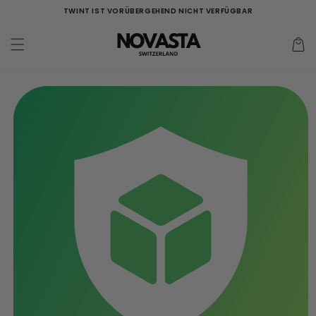
Direkt
TWINT IST VORÜBERGEHEND NICHT VERFÜGBAR
zum
Inhalt
Warenko
duktinformationen
ingen