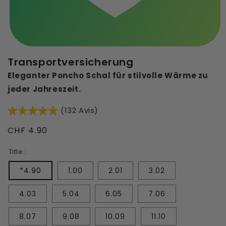
Transportversicherung
Eleganter Poncho Schal für stilvolle Wärme zu
jeder Jahreszeit.
(132 Avis)
Normaler
CHF 4.90
Preis
Title :
*4.90
1.00
2.01
3.02
4.03
5.04
6.05
7.06
8.07
9.08
10.09
11.10