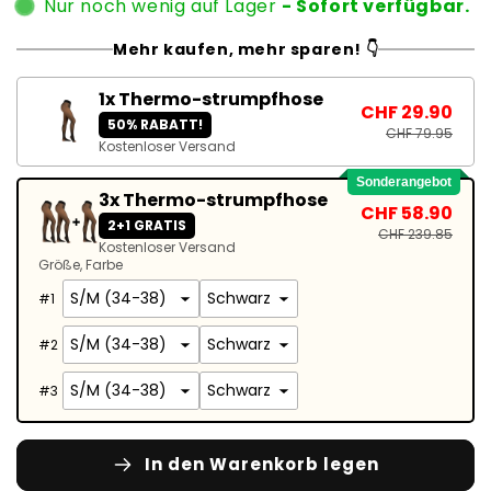
Nur noch wenig auf Lager
- Sofort verfügbar.
Mehr kaufen, mehr sparen! 👇
1x Thermo-strumpfhose
CHF 29.90
50% RABATT!
CHF 79.95
Kostenloser Versand
Sonderangebot
3x Thermo-strumpfhose
CHF 58.90
2+1 GRATIS
CHF 239.85
Kostenloser Versand
Größe
Farbe
#
1
#
2
#
3
In den Warenkorb legen