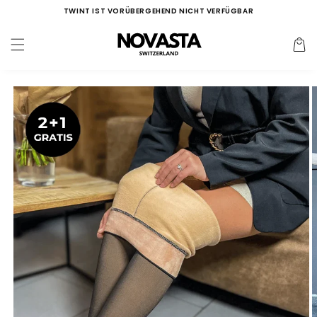
Direkt
TWINT IST VORÜBERGEHEND NICHT VERFÜGBAR
zum
Inhalt
Warenko
duktinformationen
ingen