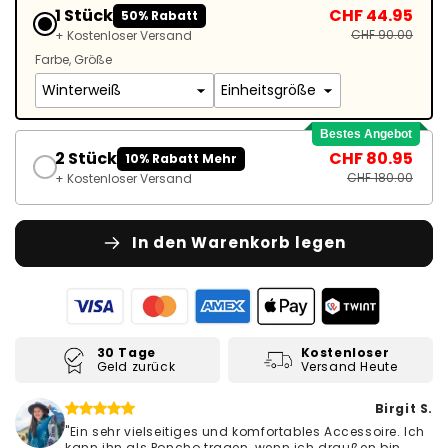
1 Stück
CHF 44.95
50% Rabatt
CHF 90.00
+ Kostenloser Versand
Farbe
Größe
Bestes Angebot
2 Stück
CHF 80.95
10% Rabatt Mehr
CHF 180.00
+ Kostenloser Versand
In den Warenkorb legen
30 Tage
Kostenloser
Geld zurück
Versand Heute
Birgit S.
"Ein sehr vielseitiges und komfortables Accessoire. Ich
kann ihn als Poncho tragen, wenn ich draußen bin,