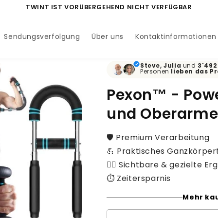
TWINT IST VORÜBERGEHEND NICHT VERFÜGBAR
Sendungsverfolgung
Über uns
Kontaktinformationen
Steve, Julia
und
3'492
Personen
lieben
das P
Pexon™ - Power
und Oberarm
🛡️ Premium Verarbeitung
💪 Praktisches Ganzkörpert
🏋️‍♂️ Sichtbare & gezielte E
⏱ Zeitersparnis
Mehr kau