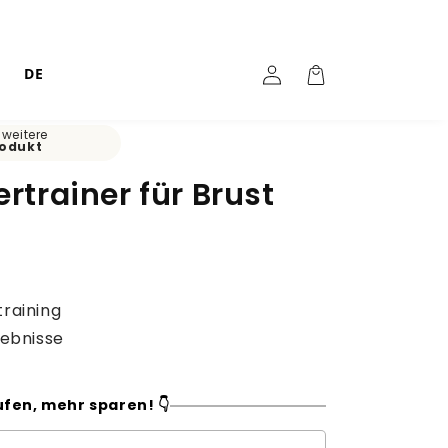
Einloggen
Warenkorb
DE
weitere
rodukt
trainer für Brust
e
raining
rgebnisse
fen, mehr sparen! 👇