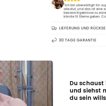
"Ich bin überwältigt! Ein su
absolut, und das ist eine s
bessere Ergebnisse zu erzie
könnte 10 Sterne geben. Ci
LIEFERUNG UND RÜCKS
30 TAGE GARANTIE
Du schaust 
und siehst 
du sein wills