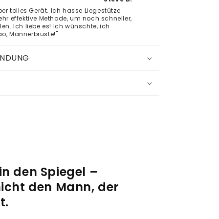
per tolles Gerät. Ich hasse Liegestütze
ehr effektive Methode, um noch schneller,
len. Ich liebe es! Ich wünschte, ich
ao, Männerbrüste!"
ENDUNG
in den Spiegel –
nicht den Mann, der
t.