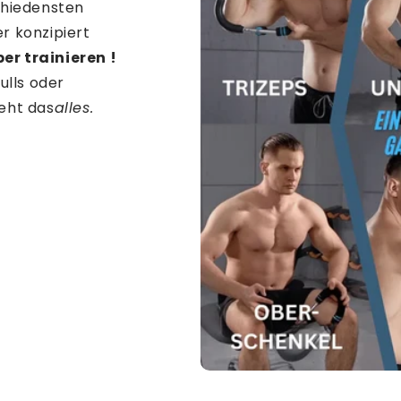
chiedensten
r konzipiert
r trainieren !
ulls oder
eht das
alles.