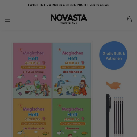
Direkt
TWINT IST VORÜBERGEHEND NICHT VERFÜGBAR
zum
Inhalt
Warenko
duktinformationen
ingen