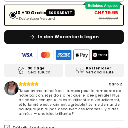
Beliebtes Angebot
10 + 10 Gratis
CHF 79.95
50% RABATT
CHF 320.00
+ Kostenloser Versand
In den Warenkorb legen
30 Tage
Kostenloser
Geld zurück
Versand Heute
Caro Z.
"Nous avons acheté ces lampes pour la rambarde de
notre balcon, et je dois dire : quelle idée géniale ! Plus
de câbles ennuyeux, elles s’utilisent individuellement,
et la lumière est vraiment agréable ! Je me demande
pourquoi je n’ai pas découvert ces lampes il y a des
années — une idée brillante !"
Détails techniques