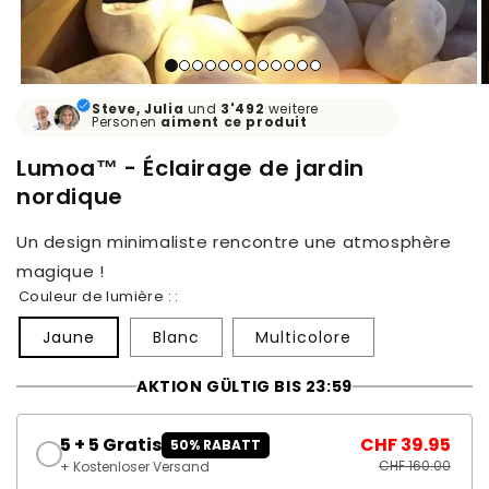
Steve, Julia
und
3'492
weitere
Personen
aiment
ce produit
Lumoa™ - Éclairage de jardin
nordique
Un design minimaliste rencontre une atmosphère
magique !
Couleur de lumière : :
Jaune
Blanc
Multicolore
AKTION GÜLTIG BIS 23:59
5 + 5 Gratis
CHF 39.95
50% RABATT
CHF 160.00
+ Kostenloser Versand