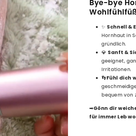
Bye-bye Hor
Wohlfühlfü
✨
Schnell & E
Hornhaut in 
gründlich.
💎
Sanft & Si
geeignet, ga
Irritationen.
👣
Fühl dich 
geschmeidige
bequem von z
➡
Gönn dir weich
für immer Leb wo