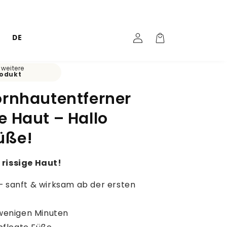
Einloggen
Warenkorb
DE
weitere
rodukt
ornhautentferner
e Haut – Hallo
üße!
rissige Haut!
– sanft & wirksam ab der ersten
 wenigen Minuten