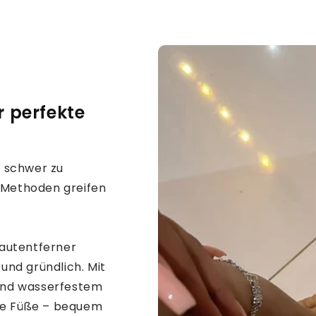
r perfekte
d schwer zu
 Methoden greifen
hautentferner
und gründlich. Mit
und wasserfestem
atte Füße – bequem