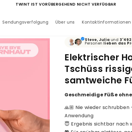
TWINT IST VORÜBERGEHEND NICHT VERFÜGBAR
Sendungsverfolgung
Über uns
Kontaktinformationen
Steve, Julia
und
3'492
Personen
lieben
das P
Elektrischer H
Tschüss rissig
samtweiche F
Geschmeidige Füße ohne 
🙏🏼 Nie wieder schrubben 
Anwendung
😇 Ergebnis sichtbar nach