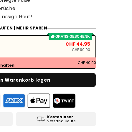
epflegte Füße
erüche
rissige Haut!
UFEN | MEHR SPAREN
🎁 GRATIS-GESCHENK
CHF 44.95
CHF 90.00
CHF 40.00
thalten
en Warenkorb legen
Kostenloser
Versand Heute