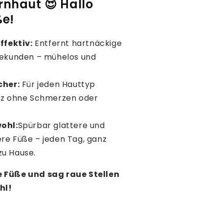
nhaut 😍 Hallo
ße!
ffektiv:
Entfernt hartnäckige
Sekunden – mühelos und
cher:
Für jeden Hauttyp
nz ohne Schmerzen oder
wohl:
Spürbar glattere und
re Füße – jeden Tag, ganz
u Hause.
e Füße und sag raue Stellen
hl!