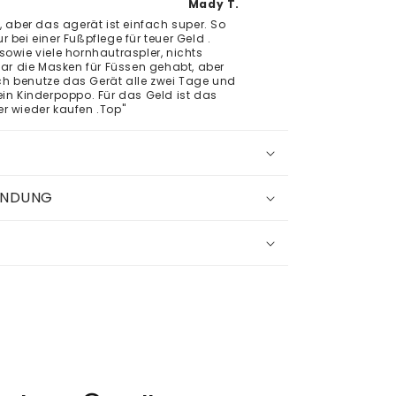
Mady T.
, aber das agerät ist einfach super. So
 bei einer Fußpflege für teuer Geld .
sowie viele hornhautraspler, nichts
ogar die Masken für Füssen gehabt, aber
 Ich benutze das Gerät alle zwei Tage und
ein Kinderpoppo. Für das Geld ist das
r wieder kaufen .Top"
ENDUNG