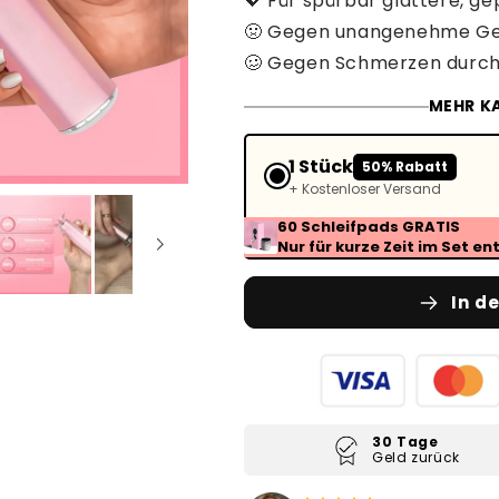
💖 Für spürbar glattere, g
🤢 Gegen unangenehme G
🥴 Gegen Schmerzen durch 
MEHR KA
1 Stück
50% Rabatt
+ Kostenloser Versand
60 Schleifpads GRATIS
Nur für kurze Zeit im Set en
In d
30 Tage
Geld zurück