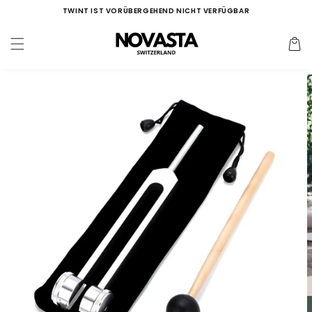
Direkt
TWINT IST VORÜBERGEHEND NICHT VERFÜGBAR
zum
Inhalt
Warenko
duktinformationen
ingen