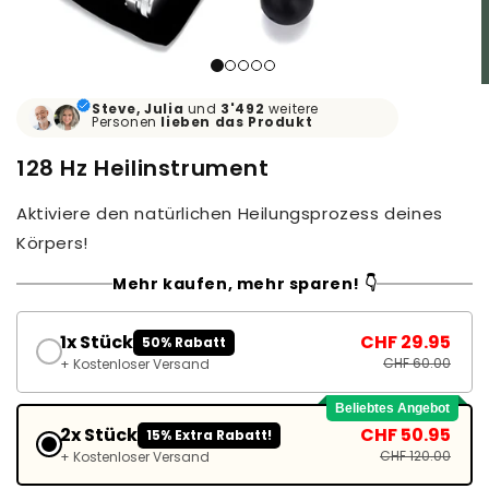
Steve, Julia
und
3'492
weitere
Personen
lieben
das Produkt
128 Hz Heilinstrument
Aktiviere den natürlichen Heilungsprozess deines
Körpers!
Mehr kaufen, mehr sparen! 👇
1x Stück
CHF 29.95
50% Rabatt
CHF 60.00
+ Kostenloser Versand
Beliebtes Angebot
2x Stück
CHF 50.95
15% Extra Rabatt!
CHF 120.00
+ Kostenloser Versand